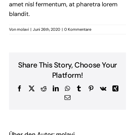
amet nisl fermentum, at pharetra lorem
blandit.
Von
molavi
|
Juni 26th, 2020
|
0 Kommentare
Share This Story, Choose Your
Platform!
Facebook
X
Reddit
LinkedIn
WhatsApp
Tumblr
Pinterest
Vk
Xing
E-
Mail
Über den Autor:
molavi