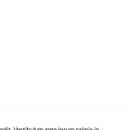
andit. Vestibulum ante ipsum primis in