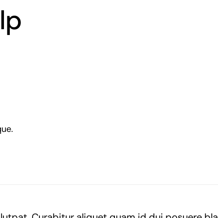
lp
que.
volutpat. Curabitur aliquet quam id dui posuere bl